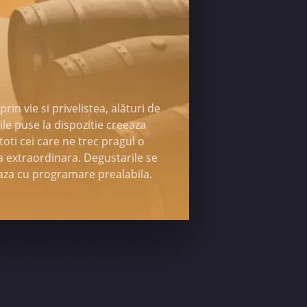
rin vie si privelistea, alături de
le puse la dispozitie creeaza
toti cei care ne trec pragul o
a extraordinara. Degustarile se
aza cu programare prealabila.