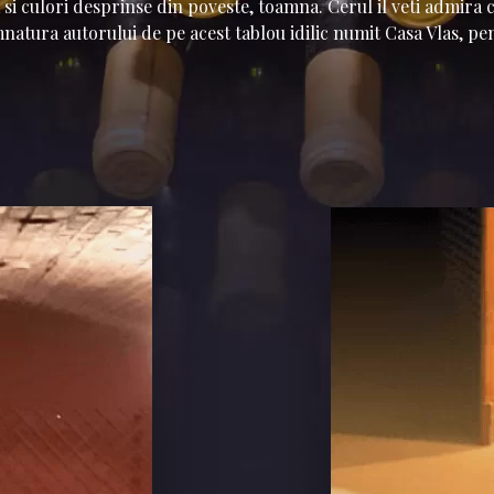
si culori desprinse din poveste, toamna. Cerul il veti admira ca
natura autorului de pe acest tablou idilic numit Casa Vlas, pent