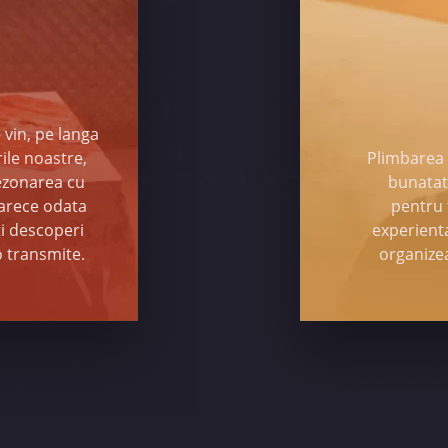
 vin, pe langa
ile noastre,
Plimbarea p
rezonarea cu
bunatati
arece odata
pentru 
ti descoperi
experient
o transmite.
organize