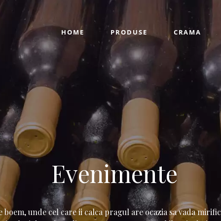
HOME
PRODUSE
CRAMA
Evenimente
oem, unde cel care ii calca pragul are ocazia sa vada mirificul 