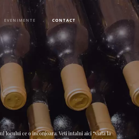
EVENIMENTE
CONTACT
locului ce o inconjoara. Veti intalni aici “viata la